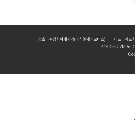
상호 : 수입차싸게사기(이십일세기모터스)
대표 : 이도
상사주소 : 경기도 수
Cop