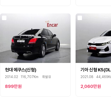
현대 에쿠스(신형)
구매상담
문자상담
기아 신형 K5(DL
구매상담
2014.02
116,707Km
휘발유
2021.08
44,469
899
만원
2,060
만원