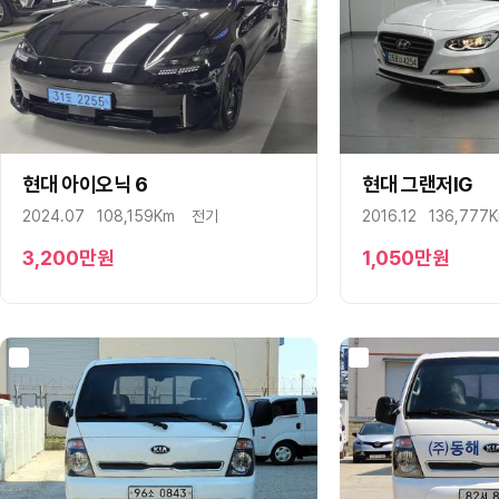
현대 아이오닉 6
구매상담
문자상담
현대 그랜저IG
구매상담
2024.07
108,159Km
전기
2016.12
136,777
3,200
만원
1,050
만원