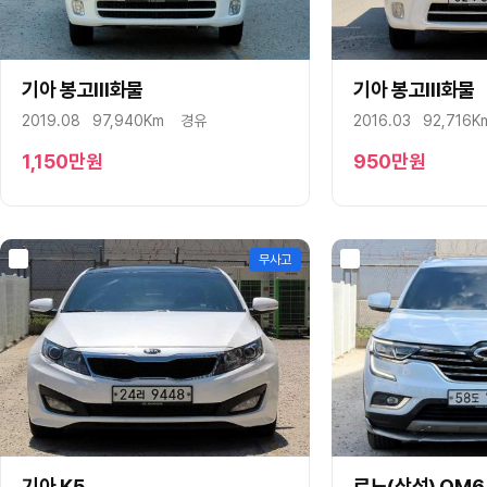
기아 봉고Ⅲ화물
구매상담
문자상담
기아 봉고Ⅲ화물
구매상담
2019.08
97,940Km
경유
2016.03
92,716K
1,150
만원
950
만원
무사고
기아 K5
구매상담
문자상담
르노(삼성) QM6
구매상담