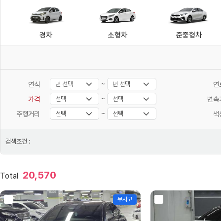
경차
소형차
준중형차
~
연식
연
~
가격
변속
~
주행거리
색
검색조건 :
20,570
Total
무사고