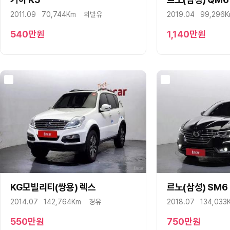
2011.09
70,744Km
휘발유
2019.04
99,296
540
만원
1,140
만원
KG모빌리티(쌍용) 렉스
구매상담
문자상담
르노(삼성) SM6
구매상담
2014.07
142,764Km
경유
2018.07
134,033
550
만원
750
만원