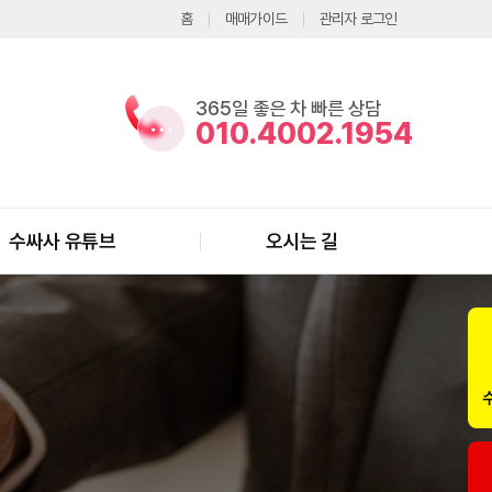
홈
매매가이드
관리자 로그인
365일 좋은 차 빠른 상담
010.4002.1954
수싸사 유튜브
오시는 길