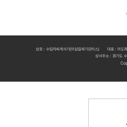
파가니
페라리
포드
포르쉐
포톤
폰티악
상호 : 수입차싸게사기(이십일세기모터스)
대표 : 이도
폴스타
상사주소 : 경기도 수
푸조
Cop
피아트
허머
혼다
한국상용트럭
한국쓰리축
한국메리트
한국특장기술
한국쓰리축공업