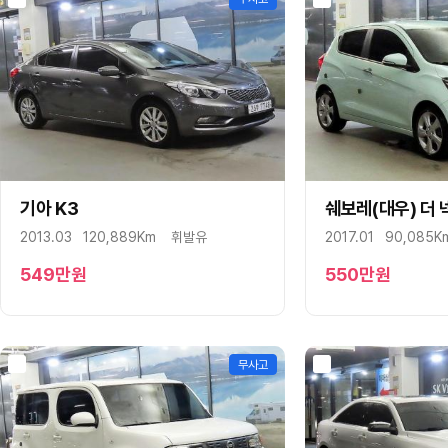
세보모빌리티(캠시스)
스마트이브이
우진산전
어울림
에디슨모터스
이비온
캠프마스터
기아 K3
구매상담
문자상담
쉐보레(대우) 더
구매상담
파워프라자
2013.03
120,889Km
휘발유
2017.01
90,085K
BMW
벤츠
549
만원
550
만원
아우디
폭스바겐
미니
무사고
DS
GMC
LEVC