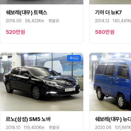
머큐리
쉐보레(대우) 트랙스
구매상담
문자상담
기아 더 뉴K7
구매상담
미쯔비시
2016.05
58,422Km
휘발유
2014.12
140,441
미쯔오까
벤틀리
520
만원
580
만원
볼보
부가티
북기은상
무사고
뷰익
사브
사이언
새턴
쉐보레
스마트
스바루
르노(삼성) SM5 노바
구매상담
문자상담
쉐보레(대우) 뉴
구매상담
스즈키
2018.10
119,400Km
휘발유
2020.06
101,661
시트로엥