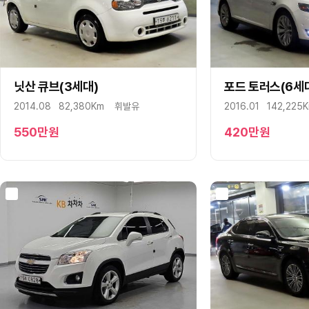
닛산
다이하쯔
닷지
란치아
닛산 큐브(3세대)
구매상담
문자상담
포드 토러스(6세
구매상담
람보르기니
2014.08
82,380Km
휘발유
2016.01
142,225
랜드로버
렉서스
550
만원
420
만원
로버
로터스
롤스로이스
르노
리비안
링컨
마세라티
마쯔다
맥라렌