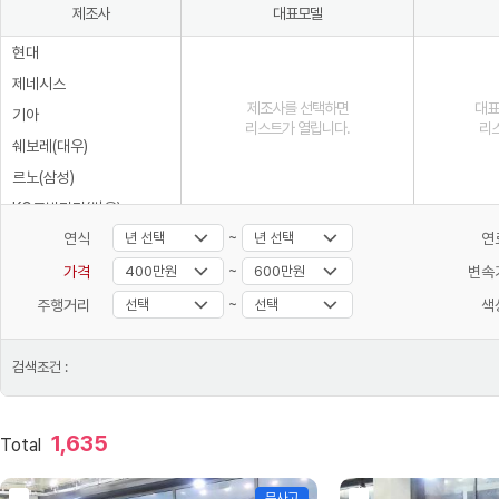
제조사
대표모델
현대
제네시스
제조사를 선택하면
대표
기아
리스트가 열립니다.
리
쉐보레(대우)
르노(삼성)
KG모빌리티(쌍용)
~
연식
연
타타대우
~
대우버스
가격
변속
AD 모터스
~
주행거리
색
비바모빌리티(JJ 모터스)
대창모터스(루트17)
검색조건 :
범한자동차
디피코
1,635
Total
마스타
마이브(KST 일렉트릭)
무사고