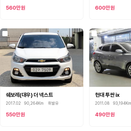
알파 로메오
560
만원
600
만원
알핀
애스턴마틴
어큐라
오펠
올즈모빌
이네오스
이스즈
인피니티
재규어
지프
쉐보레(대우) 더 넥스트
구매상담
문자상담
현대 투싼 ix
구매상담
캐딜락
2017.02
90,264Km
휘발유
2011.08
93,194K
코닉세그
크라이슬러
550
만원
490
만원
테슬라
토요타